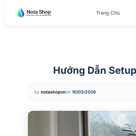
Trang Chủ
Nota Shop VN
Phụ
kiện
thuỷ
sinh
hàng
nội
địa
Hướng Dẫn Setup 
Trung
chất
lượng
cao
by
notashopvn
on
10/03/2026