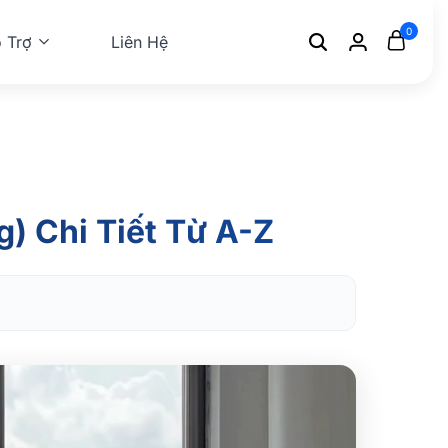
0
 Trợ
Liên Hệ
Search
Login
Cart
) Chi Tiết Từ A-Z