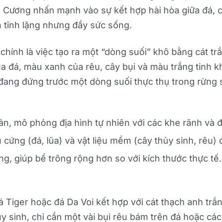
 Cương nhấn mạnh vào sự kết hợp hài hòa giữa đá, cá
n tĩnh lặng nhưng đầy sức sống.
hính là việc tạo ra một “dòng suối” khô bằng cát trắ
 đá, màu xanh của rêu, cây bụi và màu trắng tinh khô
đang đứng trước một dòng suối thực thụ trong rừng 
ản, mô phỏng địa hình tự nhiên với các khe rãnh và 
u cứng (đá, lũa) và vật liệu mềm (cây thủy sinh, rêu)
, giúp bể trông rộng hơn so với kích thước thực tế.
á Tiger hoặc đá Da Voi kết hợp với cát thạch anh trắ
 sinh, chỉ cần một vài bụi rêu bám trên đá hoặc các