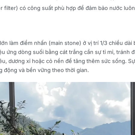
 filter) có công suất phù hợp để đảm bảo nước luôn t
 lớn làm điểm nhấn (main stone) ở vị trí 1/3 chiều dà
ệu ứng dòng suối bằng cát trắng cần sự tỉ mỉ, tránh 
 rêu, dương xỉ hoặc cỏ nền để tăng thêm sức sống. S
 động và bền vững theo thời gian.