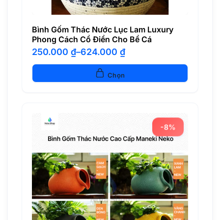
Bình Gốm Thác Nước Lục Lam Luxury
Phong Cách Cổ Điển Cho Bể Cá
250.000
₫
–
624.000
₫
Khoảng
giá:
từ
Chọn
250.000 ₫
đến
624.000 ₫
-8%