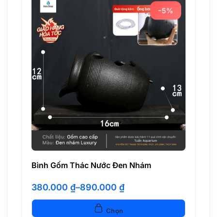
-5%
Bình Gốm Thác Nước Đen Nhám
380.000
₫
–
890.000
₫
Khoảng
giá:
từ
Chọn
380.000 ₫