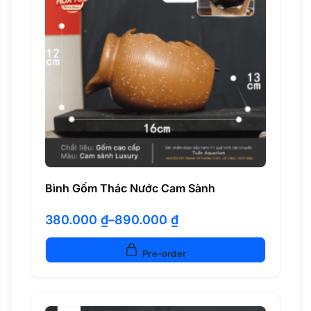
Bình Gốm Thác Nước Cam Sành
380.000
₫
–
890.000
₫
Khoảng
giá:
từ
Pre-order
380.000 ₫
đến
890.000 ₫