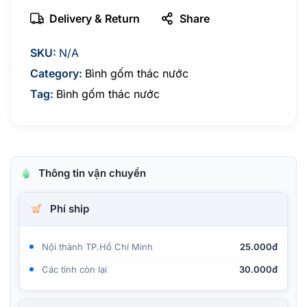
kiểu
len
Delivery & Return
Share
cao
cấp
số
SKU:
N/A
lượng
Category:
Bình gốm thác nước
Tag:
Bình gốm thác nước
Thông tin vận chuyển
Phí ship
Nội thành TP.Hồ Chí Minh
25.000đ
Các tỉnh còn lại
30.000đ