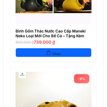
Bình Gốm Thác Nước Cao Cấp Maneki
Neko Loại Mới Cho Bể Cá – Tặng Kèm
Ống Bơm – Nota Shop VN
739.000
₫
800.000
₫
Giá
Giá
gốc
hiện
là:
tại
Chọn
800.000 ₫.
là:
739.000 ₫.
-8%