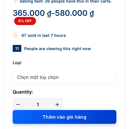
Selling fast!
39
people have this in their carts.
365.000
580.000
–
₫
₫
Khoảng
6% OFF
giá:
từ
47
sold in last 7 hours
365.000 ₫
đến
11
People are viewing this right now
580.000 ₫
Loại
Quantity:
Bình
gốm
sứ
Thêm vào giỏ hàng
thác
nước