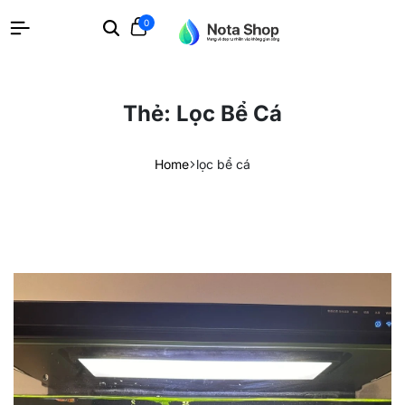
0
Search
Cart
Thẻ:
Lọc Bể Cá
Home
lọc bể cá