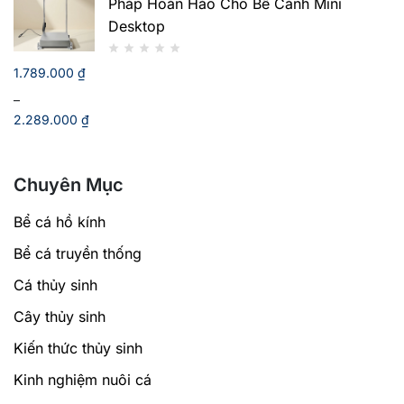
Pháp Hoàn Hảo Cho Bể Cảnh Mini
750.000 ₫.
là:
Desktop
690.000 ₫.
1.789.000
₫
–
2.289.000
₫
Khoảng
giá:
Chuyên Mục
từ
1.789.000 ₫
Bể cá hồ kính
đến
2.289.000 ₫
Bể cá truyền thống
Cá thủy sinh
Cây thủy sinh
Kiến thức thủy sinh
Kinh nghiệm nuôi cá