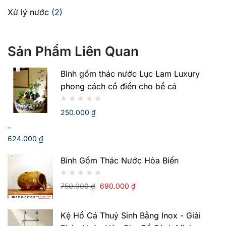
Xử lý nước
(2)
Sản Phẩm Liên Quan
Bình gốm thác nước Lục Lam Luxury
phong cách cổ điển cho bể cá
250.000
₫
–
624.000
₫
Khoảng
Bình Gốm Thác Nước Hỏa Biến
giá:
từ
750.000
₫
690.000
₫
250.000 ₫
đến
Giá
Giá
624.000 ₫
gốc
hiện
Kệ Hồ Cá Thuỷ Sinh Bằng Inox - Giải
là:
tại