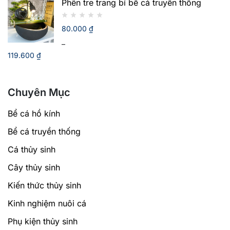
Phên tre trang bí bể cá truyền thống
giá:
từ
80.000
₫
1.090.000 ₫
đến
–
1.893.710 ₫
119.600
₫
Khoảng
giá:
Chuyên Mục
từ
80.000 ₫
Bể cá hồ kính
đến
119.600 ₫
Bể cá truyền thống
Cá thủy sinh
Cây thủy sinh
Kiến thức thủy sinh
Kinh nghiệm nuôi cá
Phụ kiện thủy sinh