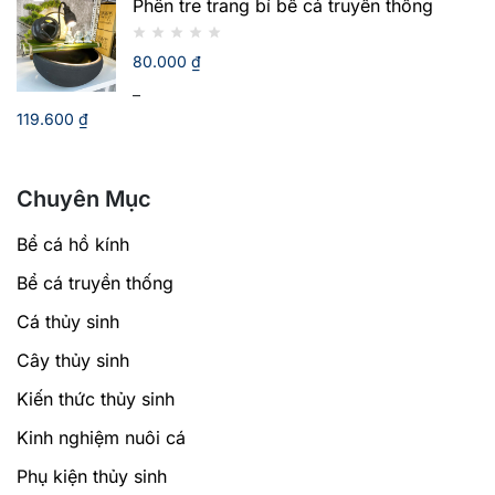
Phên tre trang bí bể cá truyền thống
giá:
từ
80.000
₫
1.090.000 ₫
đến
–
1.893.710 ₫
119.600
₫
Khoảng
giá:
Chuyên Mục
từ
80.000 ₫
Bể cá hồ kính
đến
119.600 ₫
Bể cá truyền thống
Cá thủy sinh
Cây thủy sinh
Kiến thức thủy sinh
Kinh nghiệm nuôi cá
Phụ kiện thủy sinh